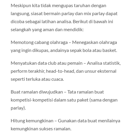
Meskipun kita tidak mengupas taruhan dengan
langsung, siasat bermain parlay dan mix parlay dapat
dicoba sebagai latihan analisa. Berikut di bawah ini
selangkah yang aman dan mendidik:
Memotong cabang olahraga – Menegaskan olahraga
yang ingin dikupas, andainya sepak bola atau basket.
Menyatukan data club atau pemain – Analisa statistik,
perform terakhir, head-to-head, dan unsur eksternal
seperti terluka atau cuaca.
Buat ramalan diwujudkan – Tata ramalan buat
kompetisi-kompetisi dalam satu paket (sama dengan
parlay).
Hitung kemungkinan – Gunakan data buat menilainya
kemungkinan sukses ramalan.