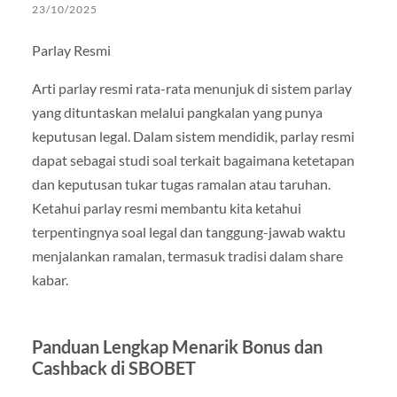
23/10/2025
Parlay Resmi
Arti parlay resmi rata-rata menunjuk di sistem parlay
yang dituntaskan melalui pangkalan yang punya
keputusan legal. Dalam sistem mendidik, parlay resmi
dapat sebagai studi soal terkait bagaimana ketetapan
dan keputusan tukar tugas ramalan atau taruhan.
Ketahui parlay resmi membantu kita ketahui
terpentingnya soal legal dan tanggung-jawab waktu
menjalankan ramalan, termasuk tradisi dalam share
kabar.
Panduan Lengkap Menarik Bonus dan
Cashback di SBOBET