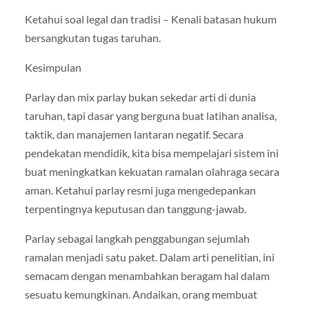
Ketahui soal legal dan tradisi – Kenali batasan hukum
bersangkutan tugas taruhan.
Kesimpulan
Parlay dan mix parlay bukan sekedar arti di dunia
taruhan, tapi dasar yang berguna buat latihan analisa,
taktik, dan manajemen lantaran negatif. Secara
pendekatan mendidik, kita bisa mempelajari sistem ini
buat meningkatkan kekuatan ramalan olahraga secara
aman. Ketahui parlay resmi juga mengedepankan
terpentingnya keputusan dan tanggung-jawab.
Parlay sebagai langkah penggabungan sejumlah
ramalan menjadi satu paket. Dalam arti penelitian, ini
semacam dengan menambahkan beragam hal dalam
sesuatu kemungkinan. Andaikan, orang membuat