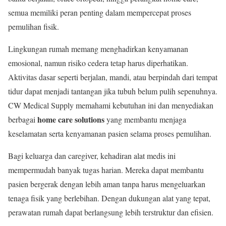
semua memiliki peran penting dalam mempercepat proses
pemulihan fisik.
Lingkungan rumah memang menghadirkan kenyamanan
emosional, namun risiko cedera tetap harus diperhatikan.
Aktivitas dasar seperti berjalan, mandi, atau berpindah dari tempat
tidur dapat menjadi tantangan jika tubuh belum pulih sepenuhnya.
CW Medical Supply memahami kebutuhan ini dan menyediakan
home care solutions
berbagai
yang membantu menjaga
keselamatan serta kenyamanan pasien selama proses pemulihan.
Bagi keluarga dan caregiver, kehadiran alat medis ini
mempermudah banyak tugas harian. Mereka dapat membantu
pasien bergerak dengan lebih aman tanpa harus mengeluarkan
tenaga fisik yang berlebihan. Dengan dukungan alat yang tepat,
perawatan rumah dapat berlangsung lebih terstruktur dan efisien.