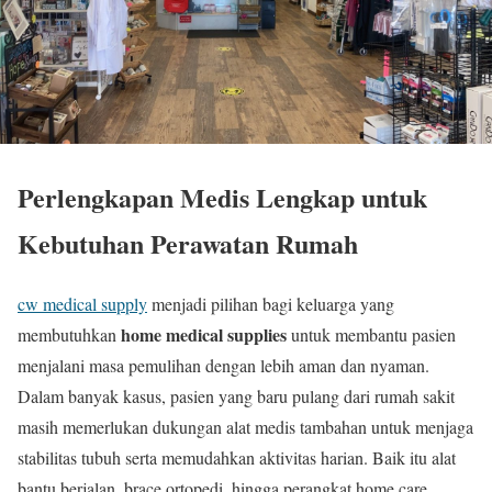
Perlengkapan Medis Lengkap untuk
Kebutuhan Perawatan Rumah
cw medical supply
menjadi pilihan bagi keluarga yang
home medical supplies
membutuhkan
untuk membantu pasien
menjalani masa pemulihan dengan lebih aman dan nyaman.
Dalam banyak kasus, pasien yang baru pulang dari rumah sakit
masih memerlukan dukungan alat medis tambahan untuk menjaga
stabilitas tubuh serta memudahkan aktivitas harian. Baik itu alat
bantu berjalan, brace ortopedi, hingga perangkat home care,