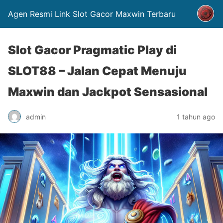
Agen Resmi Link Slot Gacor Maxwin Terbaru
Slot Gacor Pragmatic Play di
SLOT88 – Jalan Cepat Menuju
Maxwin dan Jackpot Sensasional
admin
1 tahun ago