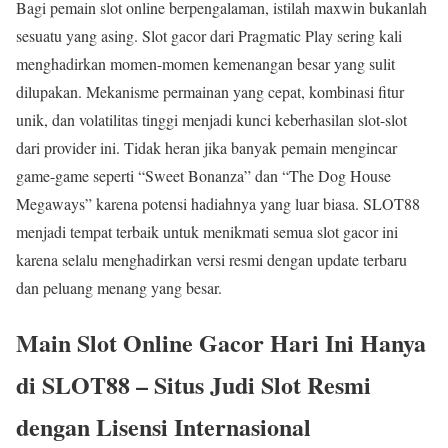
Bagi pemain slot online berpengalaman, istilah maxwin bukanlah
sesuatu yang asing. Slot gacor dari Pragmatic Play sering kali
menghadirkan momen-momen kemenangan besar yang sulit
dilupakan. Mekanisme permainan yang cepat, kombinasi fitur
unik, dan volatilitas tinggi menjadi kunci keberhasilan slot-slot
dari provider ini. Tidak heran jika banyak pemain mengincar
game-game seperti “Sweet Bonanza” dan “The Dog House
Megaways” karena potensi hadiahnya yang luar biasa. SLOT88
menjadi tempat terbaik untuk menikmati semua slot gacor ini
karena selalu menghadirkan versi resmi dengan update terbaru
dan peluang menang yang besar.
Main Slot Online Gacor Hari Ini Hanya
di SLOT88 – Situs Judi Slot Resmi
dengan Lisensi Internasional